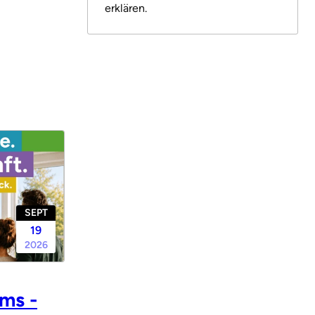
erklären.
SEPT
19
2026
ms -