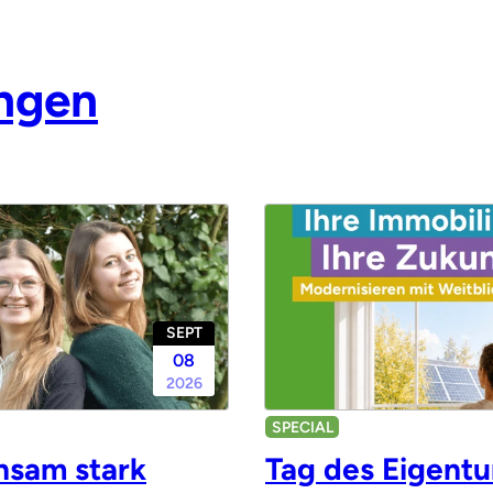
ungen
SEPT
08
2026
SPECIAL
sam stark
Tag des Eigentu