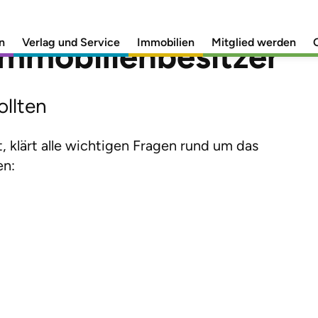
n
Verlag und Service
Immobilien
Mitglied werden
Immobilienbesitzer
ollten
 klärt alle wichtigen Fragen rund um das
en: