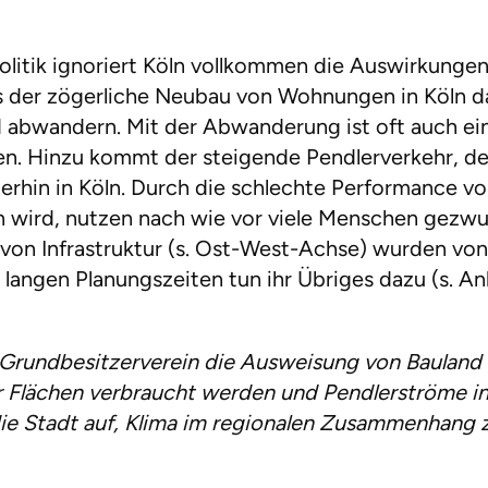
olitik ignoriert Köln vollkommen die Auswirkungen 
s der zögerliche Neubau von Wohnungen in Köln d
d abwandern. Mit der Abwanderung ist oft auch ei
n. Hinzu kommt der steigende Pendlerverkehr, d
terhin in Köln. Durch die schlechte Performance v
ern wird, nutzen nach wie vor viele Menschen ge
 Infrastruktur (s. Ost-West-Achse) wurden von d
e langen Planungszeiten tun ihr Übriges dazu (s. 
d Grundbesitzerverein die Ausweisung von Bauland
r Flächen verbraucht werden und Pendlerströme 
die Stadt auf, Klima im regionalen Zusammenhang z