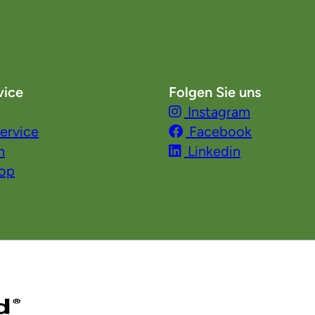
vice
Folgen Sie uns
Instagram
ervice
Facebook
n
Linkedin
hop