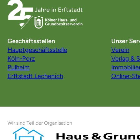
Geschäftsstellen
Unser Ser
Hauptgeschäftsstelle
Verein
Köln-Porz
Verlag & S
Pulheim
Immobilie
Erftstadt Lechenich
Online-S
Wir sind Teil der Organisation