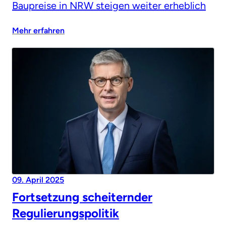
Baupreise in NRW steigen weiter erheblich
Mehr erfahren
09. April 2025
Fortsetzung scheiternder
Regulierungspolitik