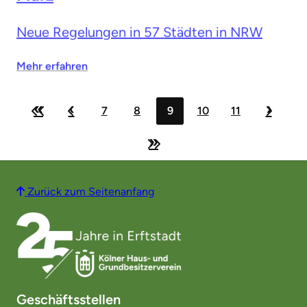
Neue Regelungen in 57 Städten in NRW
Mehr erfahren
«
‹
›
7
8
9
10
11
»
Zurück zum Seitenanfang
Geschäftsstellen